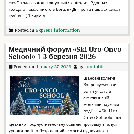
своєї землі сьогодні актуальні як ніколи: …Здається –
кращого немає нічого в Бога, як Дніпро та наша славная
країна… (“І виріс я
Posted in
Express information
Медичний форум «Ski Uro-Onco
School» 1-3 березня 2026
Posted on
January 27, 2026
by
adminlibr
Шановні колеги!
Запрошуємо вас
взяти участь в
ексклюзивній
медичній науковій
події — «Ski Uro-
Onco School», яка
ідеально поєднує інтенсивну освітню програму в галузі
уроонкології та бездоганний зимовий відпочинок в