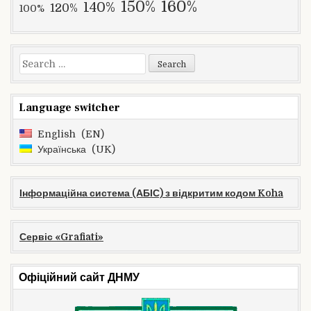
160%
150%
140%
120%
100%
Search
for:
Language switcher
English
EN
Українська
UK
Інформаційна система (АБІС) з відкритим кодом Koha
Сервіс «Grafiati»
Офіційний сайт ДНМУ