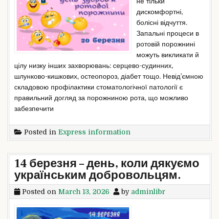
не тільки
дискомфортні,
болісні відчуття.
Запальні процеси в
ротовій порожнині
можуть викликати й
цілу низку інших захворювань: серцево-судинних,
шлунково-кишкових, остеопороз, діабет тощо. Невід’ємною
складовою профілактики стоматологічної патології є
правильний догляд за порожниною рота, що можливо
забезпечити
Posted in
Express information
14 березня – день, коли дякуємо
українським добровольцям.
Posted on
March 13, 2026
by
adminlibr