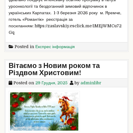
уроонкології та бездоганний зимовий відпочинок в
українських Карпатах. 1-3 березня 2026 року м. Яремче,
готель «Романтік» реєстрація за
посиланням: https://zaslavskiy.esclick.me/1MEjWMCu72
Gq
Posted in
Експрес інформація
Вітаємо з Новим роком та
Різдвом Христовим!
Posted on
29 Грудня, 2025
by
adminlibr