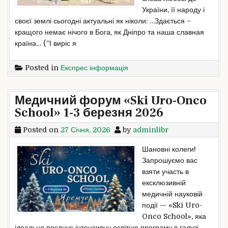
України, її народу і
своєї землі сьогодні актуальні як ніколи: …Здається –
кращого немає нічого в Бога, як Дніпро та наша славная
країна… (“І виріс я
Posted in
Експрес інформація
Медичний форум «Ski Uro-Onco
School» 1-3 березня 2026
Posted on
27 Січня, 2026
by
adminlibr
Шановні колеги!
Запрошуємо вас
взяти участь в
ексклюзивній
медичній науковій
події — «Ski Uro-
Onco School», яка
ідеально поєднує інтенсивну освітню програму в галузі