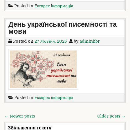
Posted in
Експрес інформація
День української писемності та
мови
Posted on
27 Жовтня, 2025
by
adminlibr
Posted in
Експрес інформація
Навігація
← Newer posts
Older posts →
записів
Збільшення тексту