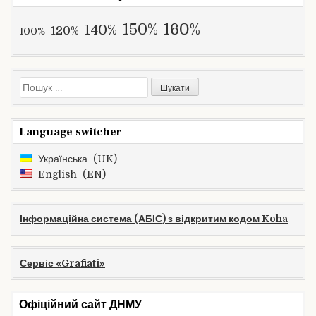
160%
150%
140%
120%
100%
Пошук:
Language switcher
Українська
UK
English
EN
Інформаційна система (АБІС) з відкритим кодом Koha
Сервіс «Grafiati»
Офіційний сайт ДНМУ