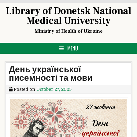
Skip
Library of Donetsk National
to
Medical University
content
Ministry of Health of Ukraine
MENU
День української
писемності та мови
Posted on
October 27, 2025