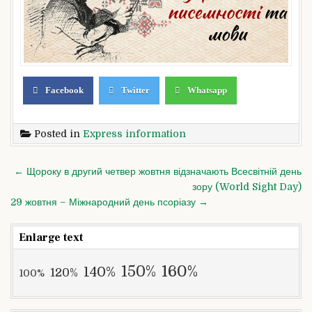
Facebook
Twitter
Whatsapp
Posted in
Express information
Post
← Щороку в другий четвер жовтня відзначають Всесвітній день
navigation
зору (World Sight Day)
29 жовтня – Міжнародний день псоріазу →
Enlarge text
160%
150%
140%
120%
100%