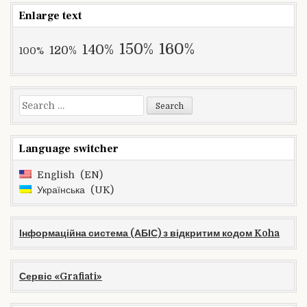
Enlarge text
160%
150%
140%
120%
100%
Search
for:
Language switcher
English
EN
Українська
UK
Інформаційна система (АБІС) з відкритим кодом Koha
Сервіс «Grafiati»