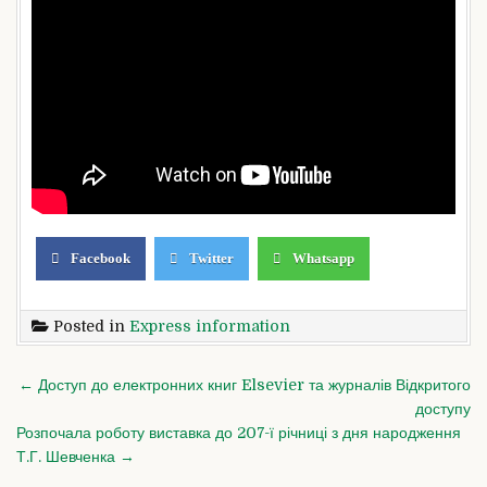
Facebook
Twitter
Whatsapp
Posted in
Express information
Post
← Доступ до електронних книг Elsevier та журналів Відкритого
navigation
доступу
Розпочала роботу виставка до 207-ї річниці з дня народження
Т.Г. Шевченка →