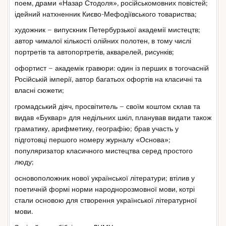
поем, драми «Назар Стодоля», російськомовних повістей;
ідейний натхненник Києво-Мефодіївського товариства;
художник – випускник Петербурзької академії мистецтв;
автор чималої кількості олійних полотен, в тому числі
портретів та автопортретів, акварелей, рисунків;
офортист – академік гравюри: один із перших в тогочасній
Російській імперії, автор багатьох офортів на класичні та
власні сюжети;
громадський діяч, просвітитель – своїм коштом склав та
видав «Буквар» для недільних шкіл, планував видати також
граматику, арифметику, географію; брав участь у
підготовці першого номеру журналу «Основа»;
популяризатор класичного мистецтва серед простого
люду;
основоположник нової української літератури; втілив у
поетичній формі норми народнорозмовної мови, котрі
стали основою для створення української літературної
мови.