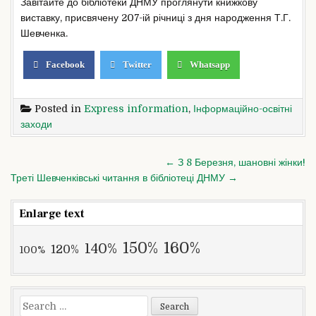
Завітайте до бібліотеки ДНМУ проглянути книжкову
виставку, присвячену 207-ій річниці з дня народження Т.Г.
Шевченка.
Facebook
Twitter
Whatsapp
Posted in
Express information
,
Інформаційно-освітні
заходи
Post
← З 8 Березня, шановні жінки!
navigation
Треті Шевченківські читання в бібліотеці ДНМУ →
Enlarge text
160%
150%
140%
120%
100%
Search