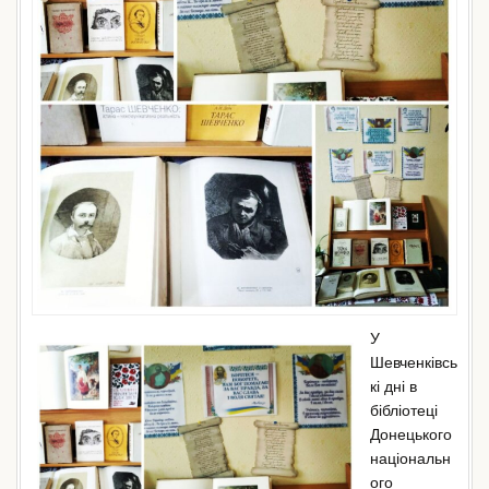
У
Шевченківсь
кі дні в
бібліотеці
Донецького
національн
ого