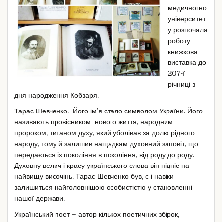
медичногно
університет
у розпочала
роботу
книжкова
виставка до
207-ї
річниці з
дня народження Кобзаря.
Тарас Шевченко. Його ім’я стало символом України. Його
називають провісником нового життя, народним
пророком, титаном духу, який уболівав за долю рідного
народу, тому й залишив нащадкам духовний заповіт, що
передається із покоління в покоління, від роду до роду.
Духовну велич і красу українського слова він підніс на
найвищу височінь. Тарас Шевченко був, є і навіки
залишиться найголовнішою особистістю у становленні
нашої держави.
Український поет – автор кількох поетичних збірок,