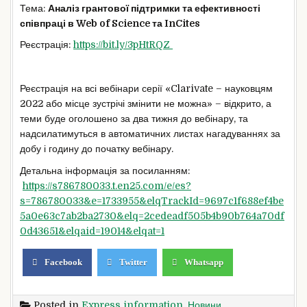
Тема:
Аналіз грантової підтримки та ефективності
співпраці в Web of Science та InCites
Реєстрація:
https://bit.ly/3pHtRQZ
Реєстрація на всі вебінари серії «Clarivate – науковцям
2022 або місце зустрічі змінити не можна» – відкрито, а
теми буде оголошено за два тижня до вебінару, та
надсилатимуться в автоматичних листах нагадуваннях за
добу і годину до початку вебінару.
Детальна інформація за посиланням:
https://s786780033.t.en25.com/e/es?
s=786780033&e=1733955&elqTrackId=9697c1f688ef4be
5a0e63c7ab2ba2730&elq=2cedeadf505b4b90b764a70df
0d43651&elqaid=19014&elqat=1
Facebook
Twitter
Whatsapp
Posted in
Express information
,
Новини