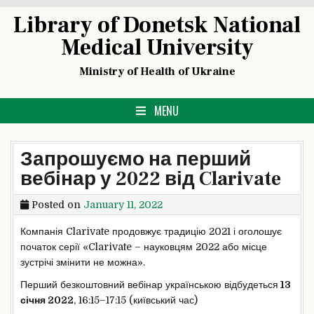
Skip
Library of Donetsk National
to
Medical University
content
Ministry of Health of Ukraine
MENU
Запрошуємо на перший
вебінар у 2022 від Clarivate
Posted on
January 11, 2022
Компанія Clarivate продовжує традицію 2021 і оголошує
початок серії «Clarivate – науковцям 2022 або місце
зустрічі змінити не можна».
Перший безкоштовний вебінар українською відбудеться
13
січня 2022
, 16:15–17:15 (київський час)