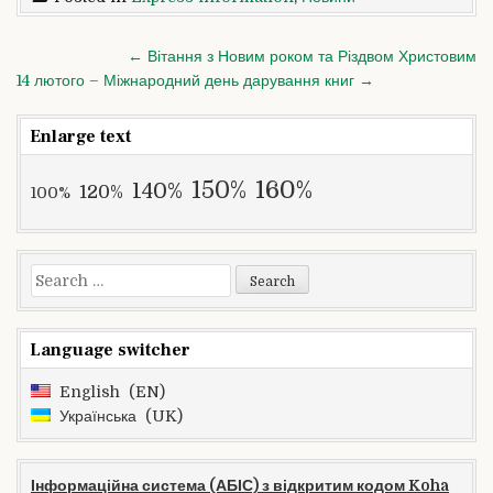
Post
← Вітання з Новим роком та Різдвом Христовим
navigation
14 лютого – Міжнародний день дарування книг →
Enlarge text
160%
150%
140%
120%
100%
Search
for:
Language switcher
English
EN
Українська
UK
Інформаційна система (АБІС) з відкритим кодом Koha