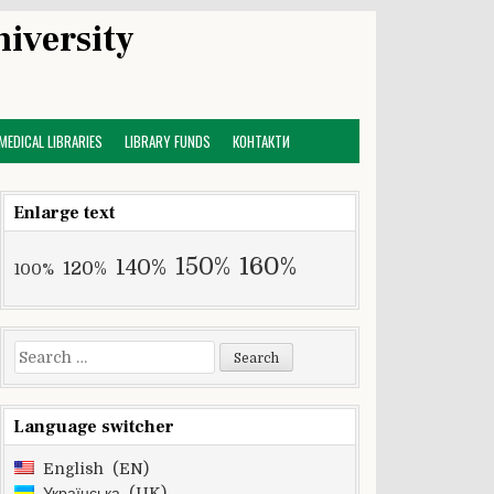
niversity
MEDICAL LIBRARIES
LIBRARY FUNDS
КОНТАКТИ
Enlarge text
160%
150%
140%
120%
100%
Search
for:
Language switcher
English
EN
Українська
UK