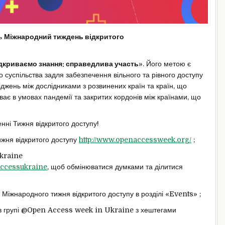
ть
Міжнародний тиждень відкритого
ідкриваємо знання: справедлива участь
». Його метою є
о суспільства задля забезпечення вільного та рівного доступу
сліджень між дослідниками з розвинених країн та країн, що
ає в умовах пандемії та закритих кордонів між країнами, що
нні Тижня відкритого доступу!
жня відкритого доступу
http://www.openaccessweek.org/
;
kraine
accessukraine
, щоб обмінюватися думками та ділитися
Міжнародного тижня відкритого доступу в розділі «Events» ;
в групі @Open Access week in Ukraine з хештегами