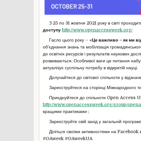
З 25 по 31 жовтня 2021 року в світі проходи
доступу
http://www.openaccessweek.org/
Гасло цього року – «
Це важливо – як ми в
об’єднання знань та мобілізація громадянськог
до освітніх ресурсів і результатів наукових до
розвиваються. Особливої ваги це питання набув
актуалізує суспільну потребу в відкритій науці.
Долучайтеся до світової спільноти у відзначе
Зареєструйтеся на сторінці Міжнародного ти
Приєднуйтеся до спільноти Open Access U
http://www.openaccessweek.org/group/open
кращими практиками ;
Зареєструйте свій захід у загальній програмі 
Діліться своїми активностями на Facebook 
#OAweek #OAweekUA