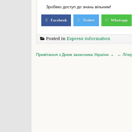
Зробімо доступ до знань вільним!
Facebook
Twitter
Whatsapp
Posted in
Express information
Post
Привітання з Днем захисника України →
← Літер
navigation