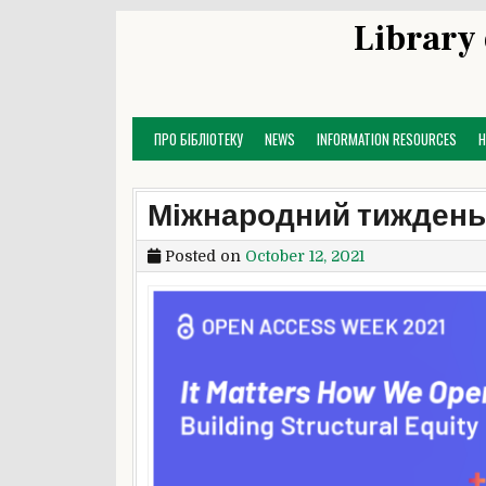
Skip
Library 
to
content
ПРО БІБЛІОТЕКУ
NEWS
INFORMATION RESOURCES
Міжнародний тиждень 
Posted on
October 12, 2021