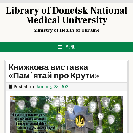
Skip
Library of Donetsk National
to
Medical University
content
Ministry of Health of Ukraine
MENU
Книжкова виставка
«Пам`ятай про Крути»
Posted on
January 28, 2021