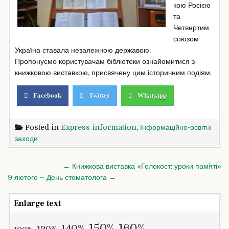
кою Росією
та
Четвертим
союзом
Україна ставала незалежною державою.
Пропонуємо користувачам бібліотеки ознайомитися з
книжковою виставкою, присвячену цим історичним подіям.
Facebook
Twitter
Whatsapp
Posted in
Express information
,
Інформаційно-освітні
заходи
Post
← Книжкова виставка «Голокост: уроки пам`яті»
navigation
9 лютого – День стоматолога →
Enlarge text
160%
150%
140%