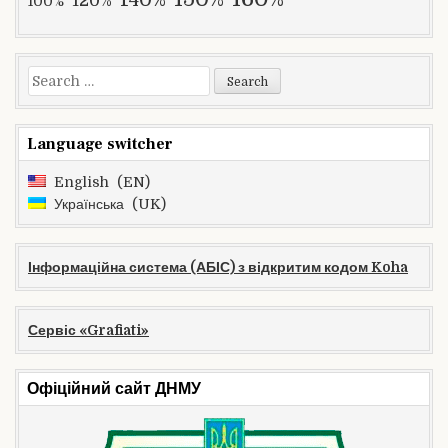
120%
100%
Search
for:
Language switcher
English
EN
Українська
UK
Інформаційна система (АБІС) з відкритим кодом Koha
Сервіс «Grafiati»
Офіційний сайт ДНМУ