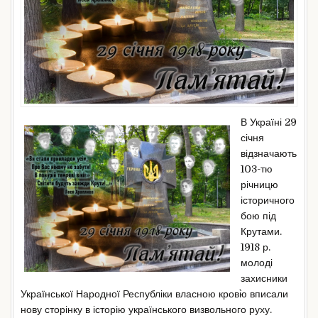
В Україні 29
січня
відзначають
103-тю
річницю
історичного
бою під
Крутами.
1918 р.
молоді
захисники
Української Народної Республіки власною кров`ю вписали
нову сторінку в історію українського визвольного руху.