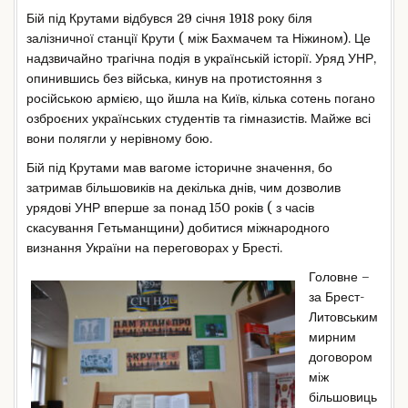
Бій під Крутами відбувся 29 січня 1918 року біля
залізничної станції Крути ( між Бахмачем та Ніжином). Це
надзвичайно трагічна подія в українській історії. Уряд УНР,
опинившись без війська, кинув на протистояння з
російською армією, що йшла на Київ, кілька сотень погано
озброєних українських студентів та гімназистів. Майже всі
вони полягли у нерівному бою.
Бій під Крутами мав вагоме історичне значення, бо
затримав більшовиків на декілька днів, чим дозволив
урядові УНР вперше за понад 150 років ( з часів
скасування Гетьманщини) добитися міжнародного
визнання України на переговорах у Бресті.
Головне –
за Брест-
Литовським
мирним
договором
між
більшовиць