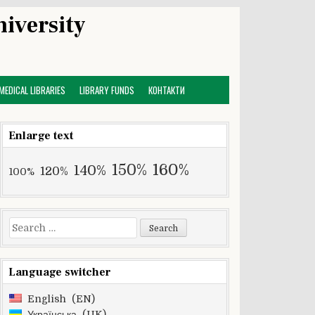
niversity
MEDICAL LIBRARIES
LIBRARY FUNDS
КОНТАКТИ
Enlarge text
160%
150%
140%
120%
100%
Search
for:
Language switcher
English
EN
Українська
UK