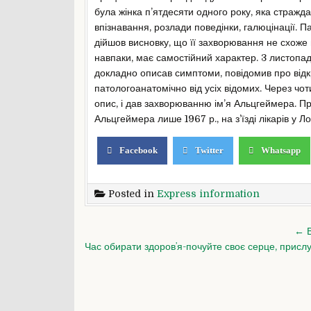
була жінка п’ятдесяти одного року, яка стражд
впізнавання, розлади поведінки, галюцінації. Пац
дійшов висновку, що її захворювання не схоже
навпаки, має самостійний характер. 3 листопада
докладно описав симптоми, повідомив про відк
патологоанатомічно від усіх відомих. Через чо
опис, і дав захворюванню ім’я Альцгеймера. П
Альцгеймера лише 1967 р., на з’їзді лікарів у Ло
Facebook
Twitter
Whatsapp
Posted in
Express information
Post
← В
navigation
Час обирати здоровʼя-почуйте своє серце, присл