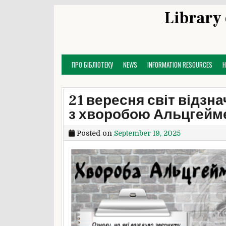
Skip
Library 
to
content
ПРО БІБЛІОТЕКУ
NEWS
INFORMATION RESOURCES
21 вересня світ відзн
з хворобою Альцгейм
Posted on
September 19, 2025