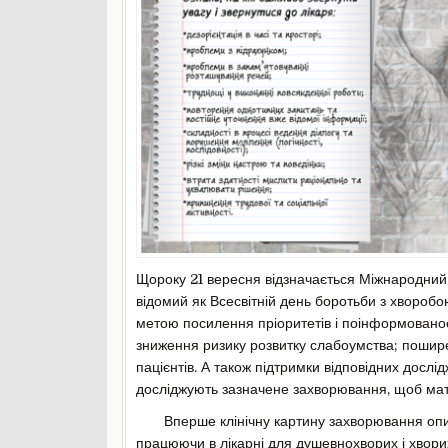
Щороку 21 вересня відзначається Міжнародний
відомий як Всесвітній день боротьби з хвороб
метою посилення пріоритетів і поінформованос
зниження ризику розвитку слабоумства; пошире
пацієнтів. А також підтримки відповідних дослід
досліджують зазначене захворювання, щоб мати
Вперше клінічну картину захворювання описа
працюючи в лікарні для душевнохворих і хвори