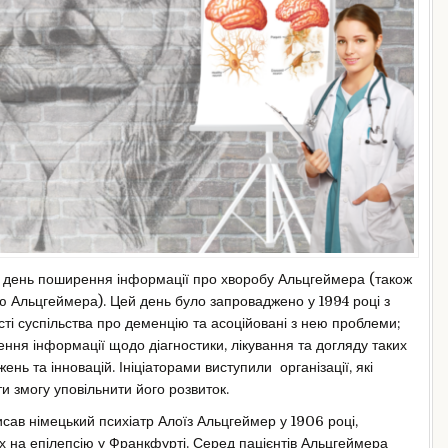
 день поширення інформації про хворобу Альцгеймера (також
ою Альцгеймера). Цей день було запроваджено у 1994 році з
ті суспільства про деменцію та асоційовані з нею проблеми;
ння інформації щодо діагностики, лікування та догляду таких
жень та інновацій. Ініціаторами виступили організації, які
 змогу уповільнити його розвиток.
в німецький психіатр Алоїз Альцгеймер у 1906 році,
х на епілепсію у Франкфурті. Серед пацієнтів Альцгеймера