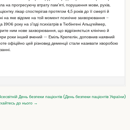
ала на прогресуючу втрату пам’яті, порушення мови, рухів,
ієнтку лікар спостерігав протягом 4,5 років до її смерті й
 ні на яке відоме на той момент психічне захворювання –
 1906 року на з’їзді психіатрів в Тюбінгені Альцгеймер,
рите ним нове захворювання, що відрізняється клінічно й
тири роки інший вчений — Еміль Крепелін, доповнив наявний
роте офіційно цей різновид деменції стали називати хворобою
занні.
сесвітній День безпеки пацієнтів (День безпеки пацієнтів України)
ухайтесь до нього →