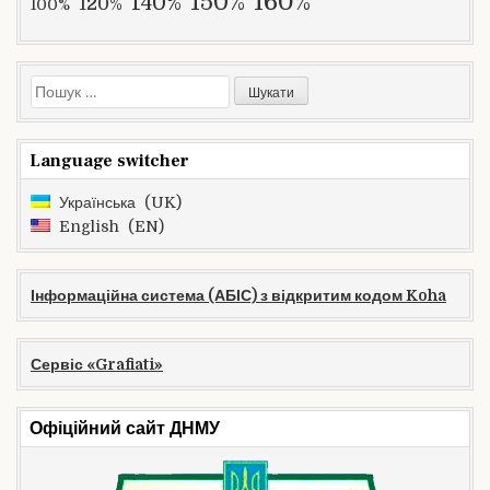
160%
150%
140%
120%
100%
Пошук:
Language switcher
Українська
UK
English
EN
Інформаційна система (АБІС) з відкритим кодом Koha
Сервіс «Grafiati»
Офіційний сайт ДНМУ