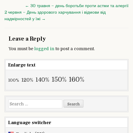
від
Post
← 30 травня – день боротьби проти астми та алергії
Elsevier
navigation
2 червня – День здорового харчування і відмови від
Ukraine
надмірностей у їжі →
Leave a Reply
You must be
logged in
to post a comment.
Enlarge text
160%
150%
140%
120%
100%
Search
for:
Language switcher