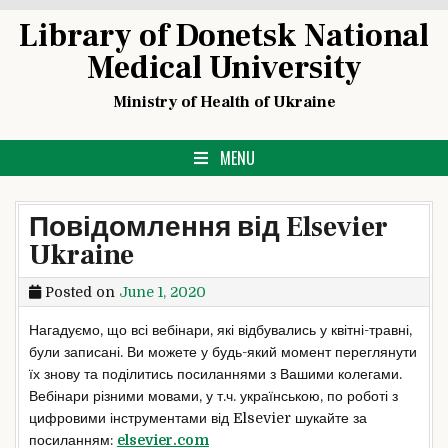
Skip
Library of Donetsk National
to
Medical University
content
Ministry of Health of Ukraine
MENU
Повідомлення від Elsevier
Ukraine
Posted on
June 1, 2020
Нагадуємо, що всі вебінари, які відбувались у квітні-травні,
були записані. Ви можете у будь-який момент переглянути
їх знову та поділитись посиланнями з Вашими колегами.
Вебінари різними мовами, у т.ч. українською, по роботі з
цифровими інструментами від Elsevier шукайте за
посиланням:
elsevier.com