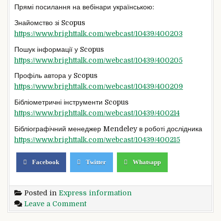
Прямі посилання на вебінари українською:
Знайомство зі Scopus
https://www.brighttalk.com/webcast/10439/400203
Пошук інформації у Scopus
https://www.brighttalk.com/webcast/10439/400205
Профіль автора у Scopus
https://www.brighttalk.com/webcast/10439/400209
Бібліометричні інструменти Scopus
https://www.brighttalk.com/webcast/10439/400214
Бібліографічний менеджер Mendeley в роботі дослідника
https://www.brighttalk.com/webcast/10439/400215
Facebook
Twitter
Whatsapp
Posted in
Express information
on
Leave a Comment
Повідомлення